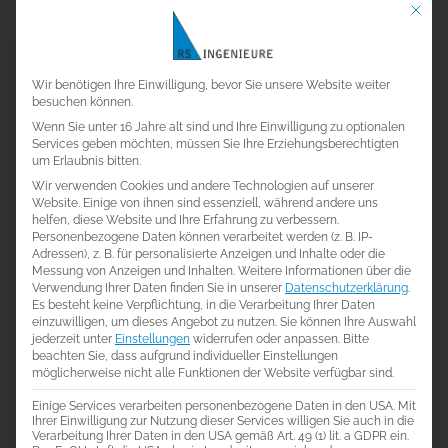
stehen sowohl Funktionalität als auch Energieeffizienz
Mit die
im Mittelpunkt. Durch den Einsatz modernster
Datenschutz-Einste
Technologien und Steuerungssysteme entstehen
Wir benötigen Ihre Einwilligung, bevor Sie unsere Website weiter
besuchen können.
maßgeschneiderte Konzepte, die auf die jeweilige
Wenn Sie unter 16 Jahre alt sind und Ihre Einwilligung zu optionalen
Nutzung abgestimmt sind. Dies umfasst die Integration
Services geben möchten, müssen Sie Ihre Erziehungsberechtigten
um Erlaubnis bitten.
in bestehende Gebäudestrukturen ebenso wie die
Wir verwenden Cookies und andere Technologien auf unserer
Website. Einige von ihnen sind essenziell, während andere uns
Planung neuer Systeme für komplexe Anforderungen.
helfen, diese Website und Ihre Erfahrung zu verbessern.
Personenbezogene Daten können verarbeitet werden (z. B. IP-
Adressen), z. B. für personalisierte Anzeigen und Inhalte oder die
Unsere Zielgruppen und
Messung von Anzeigen und Inhalten.
Weitere Informationen über die
Anwendungsbereiche
Verwendung Ihrer Daten finden Sie in unserer
Datenschutzerklärung
.
Es besteht keine Verpflichtung, in die Verarbeitung Ihrer Daten
einzuwilligen, um dieses Angebot zu nutzen.
Sie können Ihre Auswahl
Die Dienstleistungen richten sich an
jederzeit unter
Einstellungen
widerrufen oder anpassen.
Bitte
beachten Sie, dass aufgrund individueller Einstellungen
Gewerbeimmobilien, Produktionsstätten,
möglicherweise nicht alle Funktionen der Website verfügbar sind.
Einkaufszentren und öffentliche Einrichtungen, die auf
Einige Services verarbeiten personenbezogene Daten in den USA. Mit
Ihrer Einwilligung zur Nutzung dieser Services willigen Sie auch in die
Verarbeitung Ihrer Daten in den USA gemäß Art. 49 (1) lit. a GDPR ein.
leistungsfähige und sichere Transportlösungen