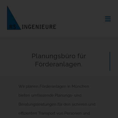
Skip
to
Tog
content
Nav
Home
Planungsbüro für
Büro
Förderanlagen.
Leistungen
Projekte
Wir planen Förderanlagen in München
bieten umfassende Planungs- und
Karriere
Beratungsleistungen für den sicheren und
effizienten Transport von Personen und
Kontakt