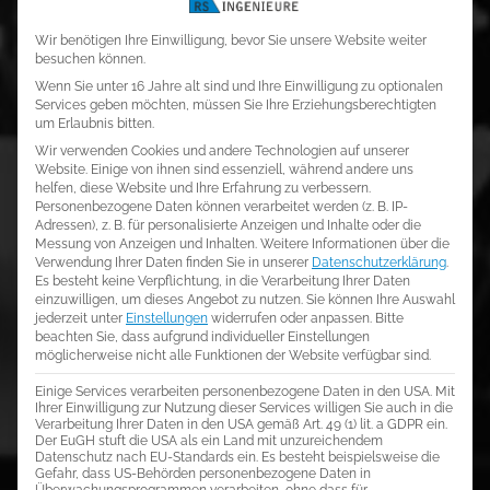
Datenschutz-Einste
Wir benötigen Ihre Einwilligung, bevor Sie unsere Website weiter
besuchen können.
Wenn Sie unter 16 Jahre alt sind und Ihre Einwilligung zu optionalen
Services geben möchten, müssen Sie Ihre Erziehungsberechtigten
um Erlaubnis bitten.
Wir verwenden Cookies und andere Technologien auf unserer
Website. Einige von ihnen sind essenziell, während andere uns
helfen, diese Website und Ihre Erfahrung zu verbessern.
Personenbezogene Daten können verarbeitet werden (z. B. IP-
Adressen), z. B. für personalisierte Anzeigen und Inhalte oder die
Messung von Anzeigen und Inhalten.
Weitere Informationen über die
Verwendung Ihrer Daten finden Sie in unserer
Datenschutzerklärung
.
Es besteht keine Verpflichtung, in die Verarbeitung Ihrer Daten
einzuwilligen, um dieses Angebot zu nutzen.
Sie können Ihre Auswahl
jederzeit unter
Einstellungen
widerrufen oder anpassen.
Bitte
beachten Sie, dass aufgrund individueller Einstellungen
möglicherweise nicht alle Funktionen der Website verfügbar sind.
Einige Services verarbeiten personenbezogene Daten in den USA. Mit
Ihrer Einwilligung zur Nutzung dieser Services willigen Sie auch in die
Verarbeitung Ihrer Daten in den USA gemäß Art. 49 (1) lit. a GDPR ein.
Der EuGH stuft die USA als ein Land mit unzureichendem
Datenschutz nach EU-Standards ein. Es besteht beispielsweise die
Gefahr, dass US-Behörden personenbezogene Daten in
Überwachungsprogrammen verarbeiten, ohne dass für