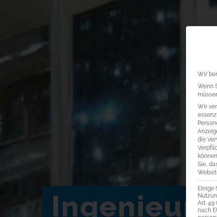
Wir ben
Wenn Si
müssen 
Wir ve
essenzi
Persone
Anzeig
die Ver
Verpfli
können
Sie, da
Website
Einige 
Ingenieurb
Nutzung
Art. 49
nach E