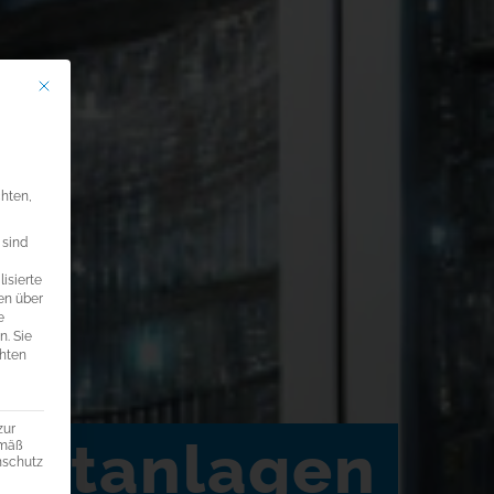
Mit diesem Button wird der Dialog geschlossen. Seine Funktionalität ist ide
llungen
chten,
 sind
isierte
en über
e
n.
Sie
chten
zur
enstanlagen
emäß
enschutz