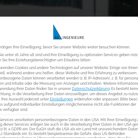
Datenschutz-Einste
ötigen Ihre Einwilligung, bevor Sie unsere Website weiter besuchen können.
e unter 16 Jahre alt sind und Ihre Einwilligung zu optionalen Services geben mö
Sie Ihre Erziehungsberechtigten um Erlaubnis bitten.
rwenden Cookies und andere Technologien auf unserer Website. Einige von ihnen
ell, während andere uns helfen, diese Website und Ihre Erfahrung zu verbessern.
nbezogene Daten können verarbeitet werden (z. B. IP-Adressen), z. B. für personal
en und Inhalte oder die Messung von Anzeigen und Inhalten.
Weitere Information
wendung Ihrer Daten finden Sie in unserer
Datenschutzerklärung
.
Es besteht kein
chtung, in die Verarbeitung Ihrer Daten einzuwilligen, um dieses Angebot zu nutze
 Ihre Auswahl jederzeit unter
Einstellungen
widerrufen oder anpassen.
Bitte bea
ss aufgrund individueller Einstellungen möglicherweise nicht alle Funktionen der
 verfügbar sind.
Services verarbeiten personenbezogene Daten in den USA. Mit Ihrer Einwilligung 
üro für Zeitdi
 dieser Services willigen Sie auch in die Verarbeitung Ihrer Daten in den USA g
 (1) lit. a GDPR ein. Der EuGH stuft die USA als ein Land mit unzureichendem Dat
U-Standards ein. Es besteht beispielsweise die Gefahr, dass US-Behörden