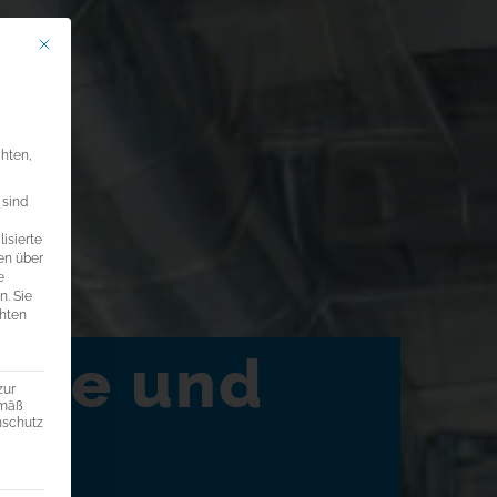
Mit diesem Button wird der Dialog geschlossen. Seine Funktionalität ist ide
llungen
chten,
 sind
isierte
en über
e
n.
Sie
chten
ekte und
zur
emäß
enschutz
ng