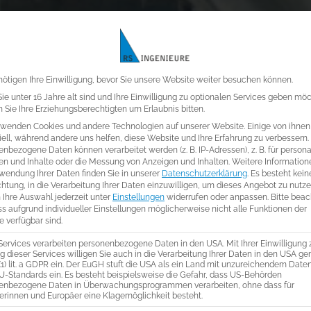
Datenschutz-Einste
ötigen Ihre Einwilligung, bevor Sie unsere Website weiter besuchen können.
e unter 16 Jahre alt sind und Ihre Einwilligung zu optionalen Services geben mö
Sie Ihre Erziehungsberechtigten um Erlaubnis bitten.
rwenden Cookies und andere Technologien auf unserer Website. Einige von ihnen
ell, während andere uns helfen, diese Website und Ihre Erfahrung zu verbessern.
nbezogene Daten können verarbeitet werden (z. B. IP-Adressen), z. B. für personal
en und Inhalte oder die Messung von Anzeigen und Inhalten.
Weitere Information
wendung Ihrer Daten finden Sie in unserer
Datenschutzerklärung
.
Es besteht kein
chtung, in die Verarbeitung Ihrer Daten einzuwilligen, um dieses Angebot zu nutze
 Ihre Auswahl jederzeit unter
Einstellungen
widerrufen oder anpassen.
Bitte bea
ss aufgrund individueller Einstellungen möglicherweise nicht alle Funktionen der
 verfügbar sind.
urbüro für d
ir
Services verarbeiten personenbezogene Daten in den USA. Mit Ihrer Einwilligung 
 dieser Services willigen Sie auch in die Verarbeitung Ihrer Daten in den USA g
 (1) lit. a GDPR ein. Der EuGH stuft die USA als ein Land mit unzureichendem Dat
U-Standards ein. Es besteht beispielsweise die Gefahr, dass US-Behörden
ndirekte Kühlu
enbezogene Daten in Überwachungsprogrammen verarbeiten, ohne dass für
erinnen und Europäer eine Klagemöglichkeit besteht.