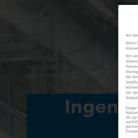
Wir ben
Wenn Si
müssen 
Wir ve
essenzi
Persone
Anzeig
die Ver
Verpfli
können
Sie, da
Website
Ingenie
Einige 
Nutzung
Art. 49
nach E
i
person
Europä